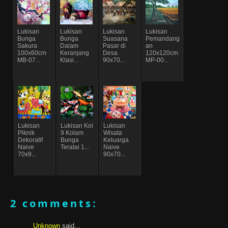
Lukisan
Lukisan
Lukisan
Lukisan
Bunga
Bunga
Suasana
Pemandang
Sakura
Dalam
Pasar di
an
100x60cm
Keranjang
Desa
120x120cm
MB-07...
Klasi...
90x70...
MP-00...
Lukisan
Lukisan Koi
Lukisan
Piknik
9 Kolam
Wisata
Dekoratif
Bunga
Keluarga
Naive
Teratai 1...
Naive
70x9...
90x70...
2 comments:
Unknown
said...