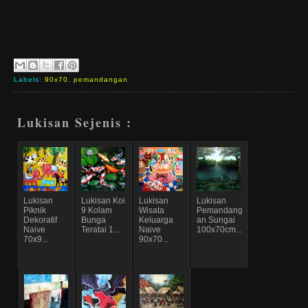
Labels:
90x70
,
pemandangan
Lukisan Sejenis :
Lukisan
Lukisan Koi
Lukisan
Lukisan
Piknik
9 Kolam
Wisata
Pemandang
Dekoratif
Bunga
Keluarga
an Sungai
Naive
Teratai 1...
Naive
100x70cm...
70x9...
90x70...