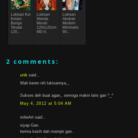
Lukisan Koi
Lukisan
Lukisan
Kolam
Wanita
Abstrak
Bunga
Merah
Modern
Teratai
120x120cm
Minimalis
120...
MD-0...
90...
2 comments:
unik
said...
Wah keren nih lukisannya,,,
Sukses deh buat agan,, semoga makin laris gan ^_^
May 4, 2012 at 5:04 AM
milieArt said...
siyap Gan.
terima kasih dah mampir gan..