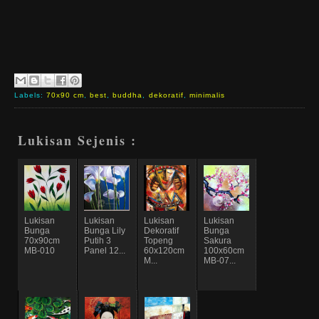
Labels:
70x90 cm
,
best
,
buddha
,
dekoratif
,
minimalis
Lukisan Sejenis :
Lukisan
Lukisan
Lukisan
Lukisan
Bunga
Bunga Lily
Dekoratif
Bunga
70x90cm
Putih 3
Topeng
Sakura
MB-010
Panel 12...
60x120cm
100x60cm
M...
MB-07...