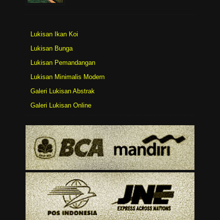
Lukisan Ikan Koi
Lukisan Bunga
Lukisan Pemandangan
Lukisan Minimalis Modern
Galeri Lukisan Abstrak
Galeri Lukisan Online