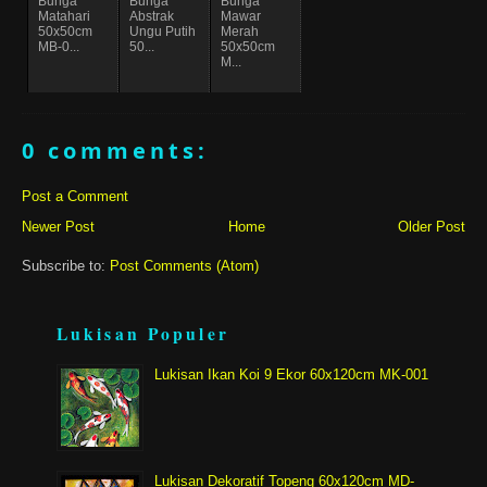
Bunga
Bunga
Bunga
Matahari
Abstrak
Mawar
50x50cm
Ungu Putih
Merah
MB-0...
50...
50x50cm
M...
0 comments:
Post a Comment
Newer Post
Home
Older Post
Subscribe to:
Post Comments (Atom)
Lukisan Populer
Lukisan Ikan Koi 9 Ekor 60x120cm MK-001
Lukisan Dekoratif Topeng 60x120cm MD-