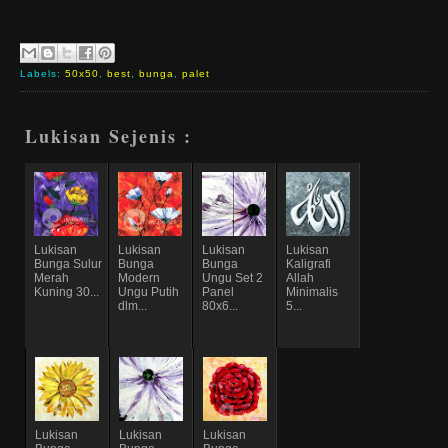
Labels:
50x50
,
best
,
bunga
,
palet
Lukisan Sejenis :
Lukisan
Lukisan
Lukisan
Lukisan
Bunga Sulur
Bunga
Bunga
Kaligrafi
Merah
Modern
Ungu Set 2
Allah
Kuning 30...
Ungu Putih
Panel
Minimalis
dlm...
80x6...
5...
Lukisan
Lukisan
Lukisan