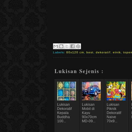
Labels:
60x120 cm
,
best
,
dekoratif
,
etnik
,
tope
Lukisan Sejenis :
Lukisan
Lukisan
Lukisan
Dekoratif
Mobil di
Piknik
Kepala
Kayu
Dekoratif
Buddha
90x70cm
Naive
100...
MD-09...
70x9...