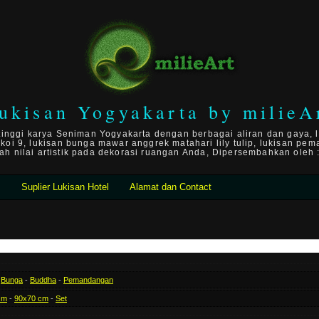
ukisan Yogyakarta by milieA
 tinggi karya Seniman Yogyakarta dengan berbagai aliran dan gaya, l
n koi 9, lukisan bunga mawar anggrek matahari lily tulip, lukisan pema
 nilai artistik pada dekorasi ruangan Anda, Dipersembahkan oleh :
n
Suplier Lukisan Hotel
Alamat dan Contact
-
Bunga
-
Buddha
-
Pemandangan
cm
-
90x70 cm
-
Set