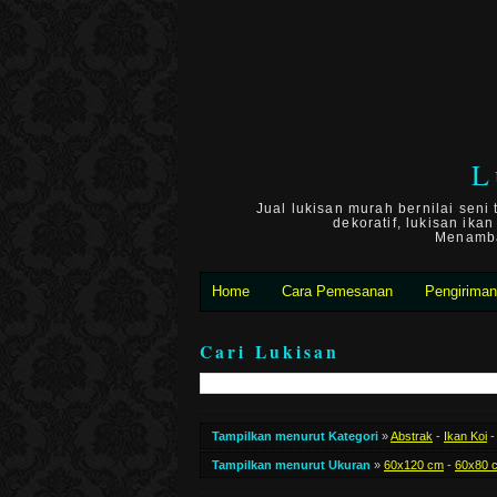
L
Jual lukisan murah bernilai seni
dekoratif, lukisan ika
Menambah
Home
Cara Pemesanan
Pengirima
Cari Lukisan
Tampilkan menurut Kategori
»
Abstrak
-
Ikan Koi
Tampilkan menurut Ukuran
»
60x120 cm
-
60x80 