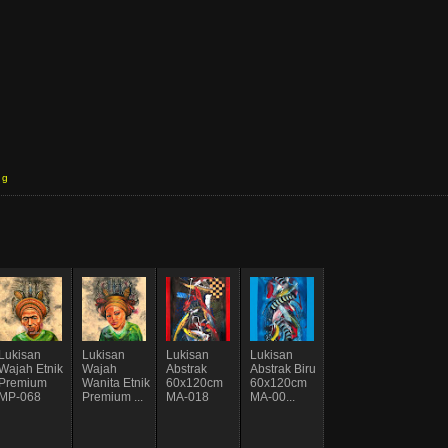
ng
Lukisan
Lukisan
Lukisan
Lukisan
Wajah Etnik
Wajah
Abstrak
Abstrak Biru
Premium
Wanita Etnik
60x120cm
60x120cm
MP-068
Premium ...
MA-018
MA-00...