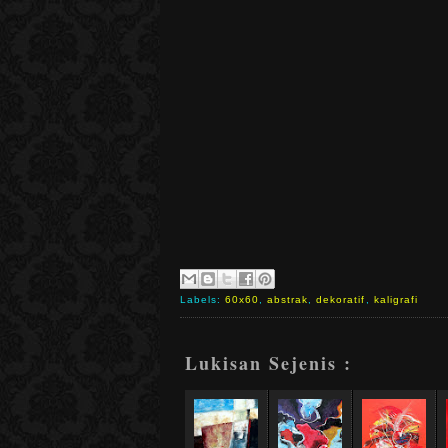
Labels:
60x60
,
abstrak
,
dekoratif
,
kaligrafi
Lukisan Sejenis :