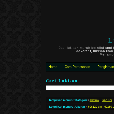
L
Jual lukisan murah bernilai seni
dekoratif, lukisan ika
Menambah
Home
Cara Pemesanan
Pengirima
Cari Lukisan
Tampilkan menurut Kategori
»
Abstrak
-
Ikan Koi
Tampilkan menurut Ukuran
»
60x120 cm
-
60x80 