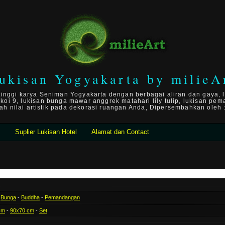
ukisan Yogyakarta by milieA
 tinggi karya Seniman Yogyakarta dengan berbagai aliran dan gaya, l
n koi 9, lukisan bunga mawar anggrek matahari lily tulip, lukisan pema
 nilai artistik pada dekorasi ruangan Anda, Dipersembahkan oleh :
n
Suplier Lukisan Hotel
Alamat dan Contact
-
Bunga
-
Buddha
-
Pemandangan
cm
-
90x70 cm
-
Set