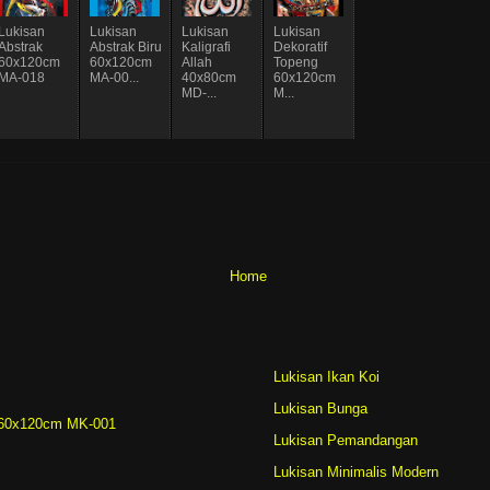
Lukisan
Lukisan
Lukisan
Lukisan
Abstrak
Abstrak Biru
Kaligrafi
Dekoratif
60x120cm
60x120cm
Allah
Topeng
MA-018
MA-00...
40x80cm
60x120cm
MD-...
M...
Home
Lukisan Ikan Koi
Lukisan Bunga
r 60x120cm MK-001
Lukisan Pemandangan
Lukisan Minimalis Modern