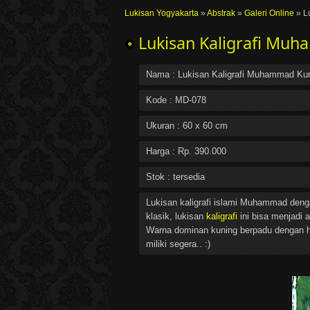
Lukisan Yogyakarta
»
Abstrak
»
Galeri Online
»
L
Lukisan Kaligrafi Mu
Nama :
Lukisan Kaligrafi Muhammad Ku
Kode : MD-078
Ukuran : 60 x 60 cm
Harga :
Rp
.
390.000
Stok : tersedia
Lukisan kaligrafi islami Muhammad deng
klasik, lukisan
kaligrafi
ini bisa menjadi 
Warna dominan kuning berpadu dengan hi
miliki segera.. :)