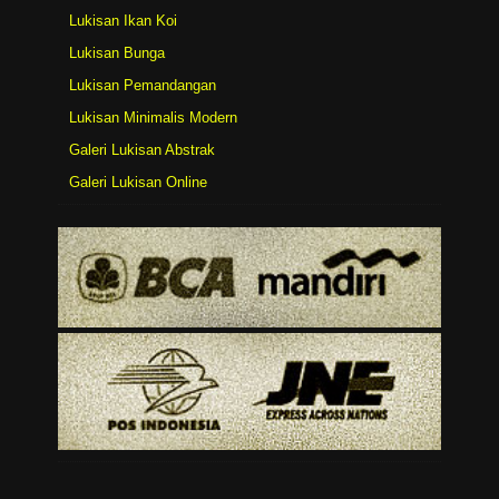
Lukisan Ikan Koi
Lukisan Bunga
Lukisan Pemandangan
Lukisan Minimalis Modern
Galeri Lukisan Abstrak
Galeri Lukisan Online