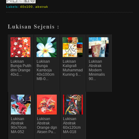
Labels:
40x100
,
abstrak
Lukisan Sejenis :
Lukisan
Lukisan
Lukisan
Lukisan
Bunga Putih
Bunga
Kaligrafi
Abstrak
dlm Orange
Kamboja
Muhammad
Modern
40x1...
40x100cm
Kuning 6...
Minimalis
MB-0...
90...
Lukisan
Lukisan
Lukisan
Abstrak
Abstrak
Abstrak
90x70cm
Orange dgn
60x120cm
MA-052
Aksen Pu...
MA-018