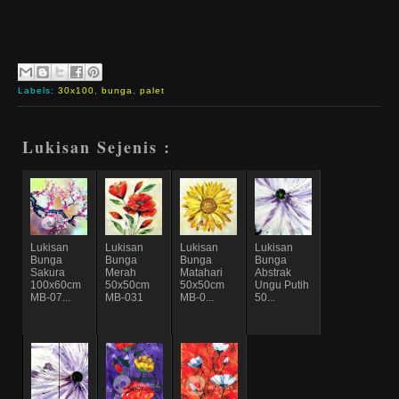
Labels:
30x100
,
bunga
,
palet
Lukisan Sejenis :
Lukisan
Lukisan
Lukisan
Lukisan
Bunga
Bunga
Bunga
Bunga
Sakura
Merah
Matahari
Abstrak
100x60cm
50x50cm
50x50cm
Ungu Putih
MB-07...
MB-031
MB-0...
50...