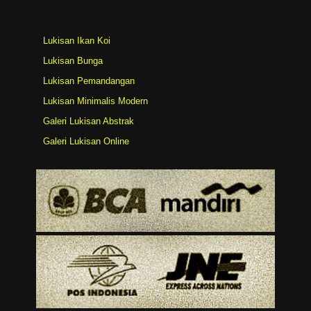
Lukisan Ikan Koi
Lukisan Bunga
Lukisan Pemandangan
Lukisan Minimalis Modern
Galeri Lukisan Abstrak
Galeri Lukisan Online