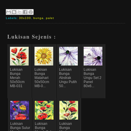
Labels:
30x100
,
bunga
,
palet
Lukisan Sejenis :
Lukisan
Lukisan
Lukisan
Lukisan
Bunga
Bunga
Bunga
Bunga
Merah
Matahari
Abstrak
Ungu Set 2
50x50cm
50x50cm
Ungu Putih
Panel
MB-031
MB-0...
50...
80x6...
Lukisan
Lukisan
Lukisan
Bunga Sulur
Bunga
Bunga